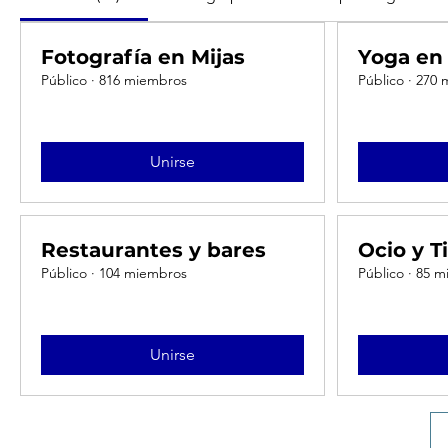
Fotografía en Mijas
Yoga en 
Público
·
816 miembros
Público
·
270 
Unirse
Restaurantes y bares
Ocio y T
Público
·
104 miembros
Público
·
85 m
Unirse