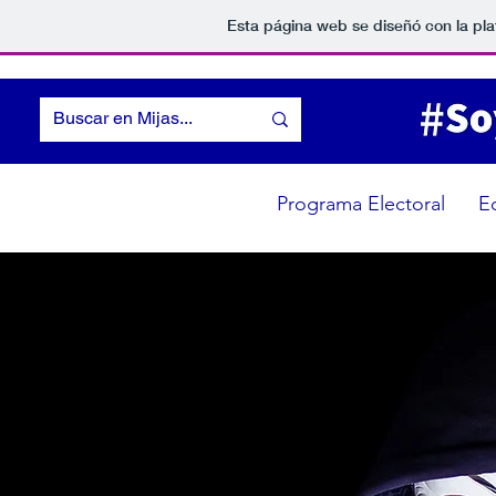
Esta página web se diseñó con la pl
Programa Electoral
E