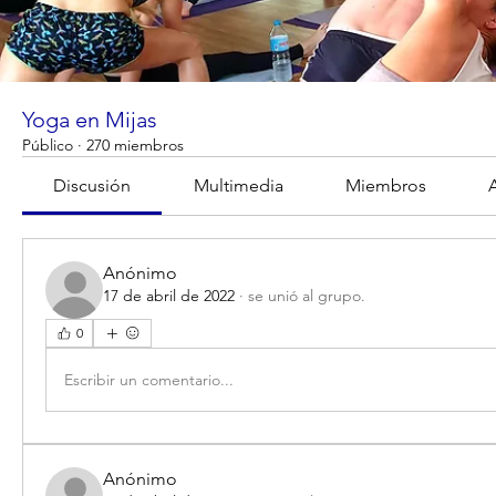
Yoga en Mijas
Público
·
270 miembros
Discusión
Multimedia
Miembros
Anónimo
17 de abril de 2022
·
se unió al grupo.
0
Escribir un comentario...
Anónimo