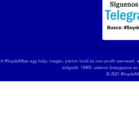
A #SoydeMijas egy helyi, magán, párton kívüli és non-profit szervezet, a
dolgozik. 14405. számon bejegyezve az e
© 2021 #SoydeMij