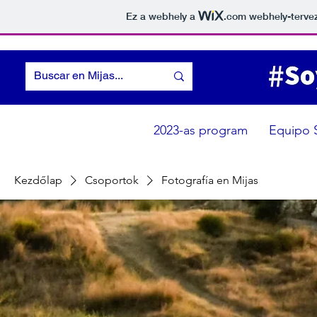
Ez a webhely a
.com
webhely-tervez
2023-as program
Equipo 
Kezdőlap
Csoportok
Fotografía en Mijas