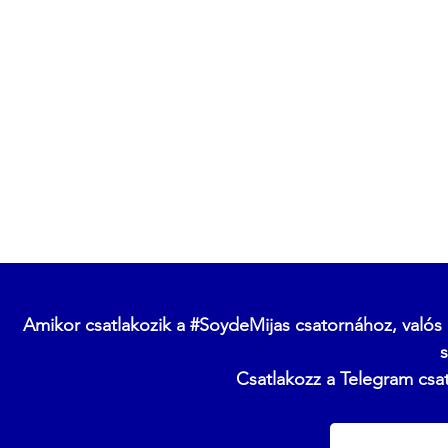
Amikor csatlakozik a #SoydeMijas csatornához, valós 
s
Csatlakozz a Telegram csat