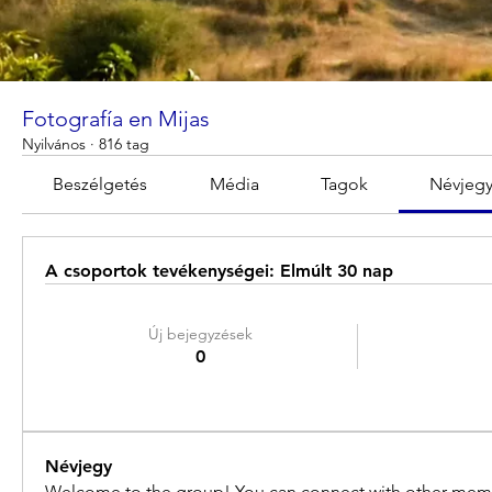
Fotografía en Mijas
Nyilvános
·
816 tag
Beszélgetés
Média
Tagok
Névjeg
A csoportok tevékenységei: Elmúlt 30 nap
Új bejegyzések
0
Névjegy
Welcome to the group! You can connect with other memb